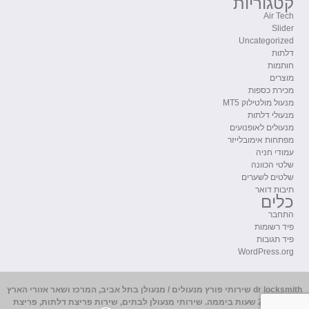
קטגוריות
Air Tech
Slider
Uncategorized
דלתות
חותמות
מוצרים
מכירת כספות
מנעול מולטילוק MT5
מנעולי דלתות
מנעולים לאופנועים
מפתחות אימובלייזר
עמודי חניה
שלטי הכוונה
שלטים לשערים
תיבות דואר
כלים
התחבר
פיד רשומות
פיד תגובות
WordPress.org
dr locksmith
שירותי פורץ מנעולים /
מנעולן בתל אביב
, המרכז ושאר אזורי הארץ
מקצועי 24 שעות ביממה. שירותי מנעולן לבתים, שירות פריצת דלתות, פריצת