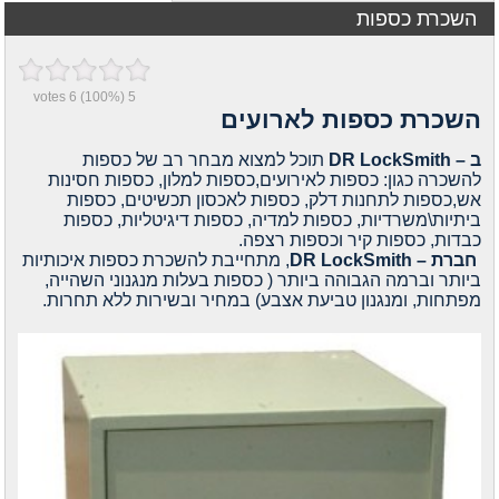
השכרת כספות
votes
6
(100%)
5
השכרת כספות לארועים
ב –
DR LockSmith
תוכל למצוא מבחר רב של כספות
להשכרה
כגון: כספות לאירועים,כספות למלון, כספות חסינות
אש,כספות לתחנות דלק, כספות לאכסון תכשיטים, כספות
ביתיות\משרדיות, כספות למדיה, כספות דיגיטליות, כספות
כבדות, כספות קיר וכספות רצפה.
חברת –
DR LockSmith
, מתחייבת להשכרת כספות איכותיות
ביותר וברמה הגבוהה ביותר ( כספות בעלות מנגנוני השהייה,
מפתחות, ומנגנון טביעת אצבע) במחיר ובשירות ללא תחרות.