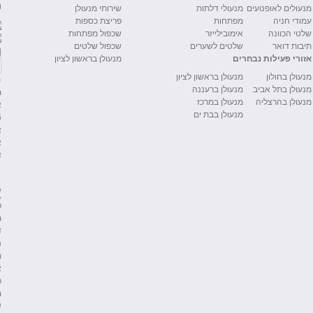
ני
מנעולים לאופנועים
מנעולי דלתות
שירותי מנעולן
עמודי חניה
מפתחות
פריצת כספות
שלטי הכוונה
אימובילייזר
שכפול מפתחות
h
תיבות דואר
שלטים לשערים
שכפול שלטים
אזורי פעילות נבחרים
מנעולן בראשון לציון
פ
מנעולן בחולון
מנעולן בראשון לציון
מנעולן בתל אביב
מנעולן ברעננה
מ
מנעולן בהרצליה
מנעולן במרכז
א
מנעולן בבת ים
6
א
א
ד
ת
א
פ
מ
ד
נ
מ
א
פ
מ
ק