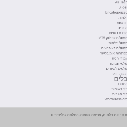
Air Tec
Slide
Uncategorize
לתות
ותמות
וצרים
כירת כספות
נעול מולטילוק MT5
נעולי דלתות
נעולים לאופנועים
פתחות אימובלייזר
מודי חניה
לטי הכוונה
לטים לשערים
יבות דואר
לים
תחבר
יד רשומות
יד תגובות
WordPress.or
מנעולן לבתים, שירות פריצת דלתות, פריצת כספות, החלפת צילינדרים