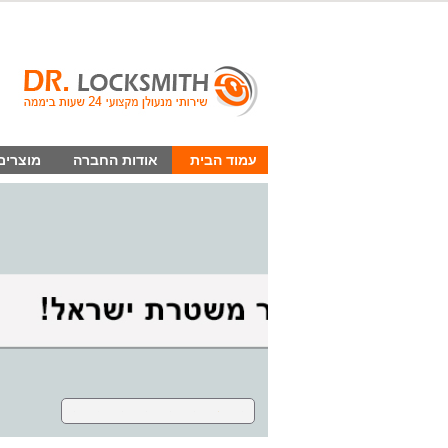
עמוד הבית
אודות החברה
מוצרים
8
7
6
5
4
3
2
1