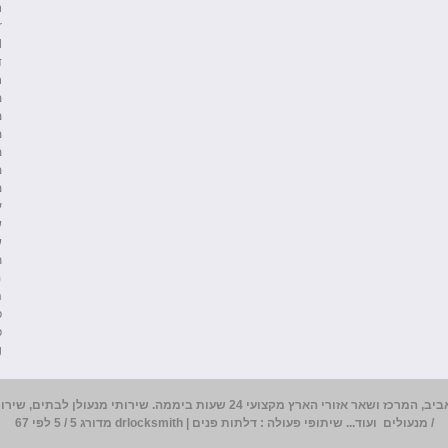
h
r
d
ד
ח
מ
מ
מ
מ
מ
מ
ע
ש
ש
ת
כ
ה
פ
פ
g
ביב
, המרכז ושאר אזורי הארץ מקצועי 24 שעות ביממה. שירותי 
/ מנעולים ועוד... שיתופי פעולה :
דלתות פנים
|
drlocksmith
מדורג
5
/ 5 לפי
67