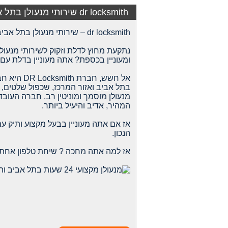
dr locksmith שירותי מנעולן בתל אביב והמרכז 24 שעות
dr locksmith – שירותי מנעולן בתל אביב, במרכז ושאר חלקי הארץ.
נתקעת מחוץ לדלת וזקוק לשירותי מנעו
ומעוניין בכספת? אתה מעוניין בדלת עם 
אל חשש, חברת DR Locksmith היא חברה המתמחה בשירותי שירותי מנעולן / פורץ מנעולים
בתל אביב ואזור המרכז
, שכפול שלטים, 
מנעולן מוסמך ומוניטין רב. חברה העובד
המהיר, אדיב והיעיל ביותר.
הנכון.
אז למה אתה מחכה ? שיחת טלפון אחת זר